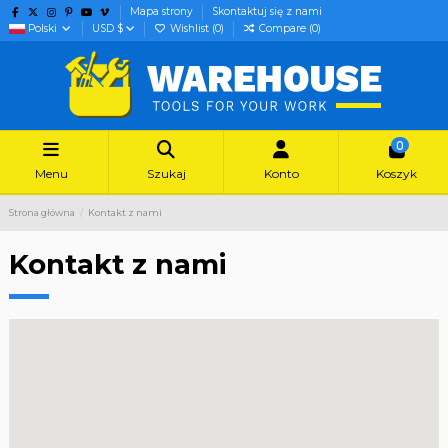
Mapa strony
Skontaktuj się z nami
Polski
USD $
Wishlist (
0
)
Compare (
0
)
0
Menu
Szukaj
Konto
Koszyk
Strona główna
Kontakt z nami
Kontakt z nami