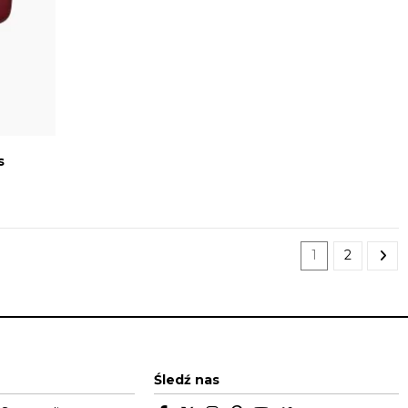
s
1
2
Śledź nas