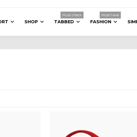
Must check
Must have
ORT
SHOP
TABBED
FASHION
SIM